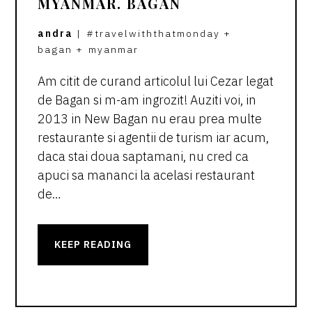
MYANMAR. BAGAN
andra
|
#travelwiththatmonday
+
bagan
+
myanmar
Am citit de curand articolul lui Cezar legat
de Bagan si m-am ingrozit! Auziti voi, in
2013 in New Bagan nu erau prea multe
restaurante si agentii de turism iar acum,
daca stai doua saptamani, nu cred ca
apuci sa mananci la acelasi restaurant
de…
KEEP READING