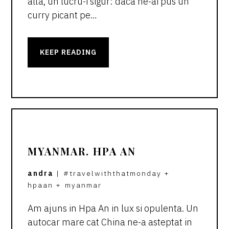
alta, un lucru-i sigur: daca ne-ai pus un
curry picant pe…
KEEP READING
MYANMAR. HPA AN
andra
|
#travelwiththatmonday
+
hpaan
+
myanmar
Am ajuns in Hpa An in lux si opulenta. Un
autocar mare cat China ne-a asteptat in