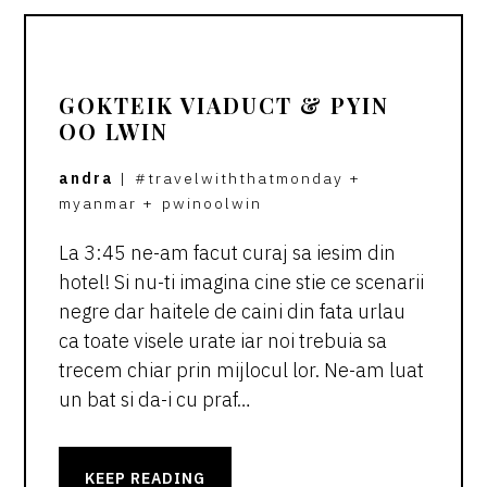
GOKTEIK VIADUCT & PYIN
OO LWIN
andra
|
#travelwiththatmonday
+
myanmar
+
pwinoolwin
La 3:45 ne-am facut curaj sa iesim din
hotel! Si nu-ti imagina cine stie ce scenarii
negre dar haitele de caini din fata urlau
ca toate visele urate iar noi trebuia sa
trecem chiar prin mijlocul lor. Ne-am luat
un bat si da-i cu praf…
KEEP READING