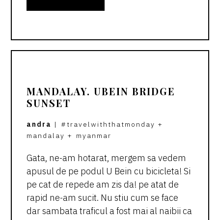
MANDALAY. UBEIN BRIDGE
SUNSET
andra
|
#travelwiththatmonday
+
mandalay
+
myanmar
Gata, ne-am hotarat, mergem sa vedem
apusul de pe podul U Bein cu bicicleta! Si
pe cat de repede am zis da! pe atat de
rapid ne-am sucit. Nu stiu cum se face
dar sambata traficul a fost mai al naibii ca