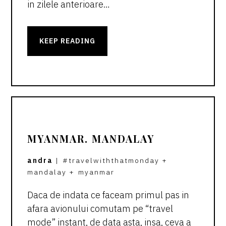
in zilele anterioare…
KEEP READING
MYANMAR. MANDALAY
andra
|
#travelwiththatmonday
+
mandalay
+
myanmar
Daca de indata ce faceam primul pas in
afara avionului comutam pe “travel
mode” instant, de data asta, insa, ceva a